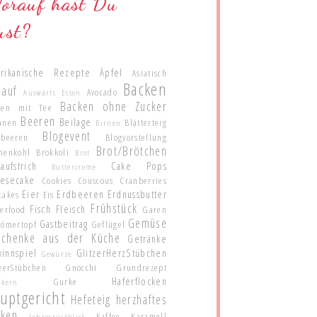
orauf hast Du
ust?
rikanische Rezepte
Äpfel
Asiatisch
Backen
lauf
Avocado
Auswärts Essen
Backen ohne Zucker
ken mit Tee
Beeren
Beilage
anen
Blätterteig
Birnen
Blogevent
ubeeren
Blogvorstellung
Brot/Brötchen
menkohl
Brokkoli
Brot
aufstrich
Cake Pops
Buttercreme
esecake
Cookies
Couscous
Cranberries
Eier
Erdbeeren
Erdnussbutter
cakes
Eis
Frühstück
Fisch
Fleisch
gerfood
Garen
Gemüse
Gastbeitrag
Römertopf
Geflügel
schenke aus der Küche
Getränke
innspiel
GlitzerHerzStübchen
Gewürze
zerStübchen
Gnocchi
Grundrezept
Haferflocken
Gurke
nkern
uptgericht
Hefeteig
herzhaftes
cken
Kaffee
Karamell
Jahresrückblick