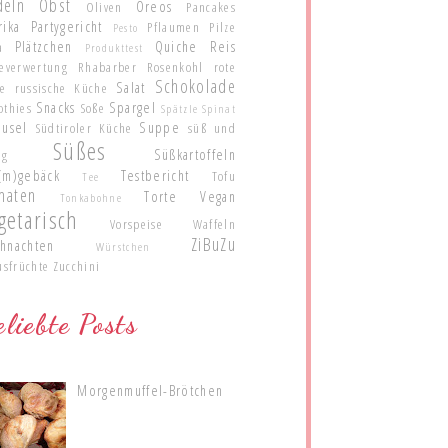
deln
Obst
Oreos
Oliven
Pancakes
rika
Partygericht
Pflaumen
Pilze
Pesto
Plätzchen
Quiche
Reis
a
Produkttest
teverwertung
Rhabarber
Rosenkohl
rote
Schokolade
Salat
te
russische Küche
Snacks
Spargel
othies
Soße
Spätzle
Spinat
eusel
Suppe
Südtiroler Küche
süß und
Süßes
Süßkartoffeln
ig
(m)gebäck
Testbericht
Tofu
Tee
maten
Torte
Vegan
Tonkabohne
getarisch
Vorspeise
Waffeln
ZiBuZu
hnachten
Würstchen
usfrüchte
Zucchini
liebte Posts
Morgenmuffel-Brötchen