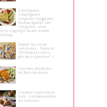
Schnellgurken,
Schüttelgurken,
Salzgurken, Essiggurken,
Knoblauchgurken oder
Chiligurken - eben
frische eingelegte Gurken (enthält
Werbung)
Update! Das Los hat
entschieden... Danke für
555 Däumchen und es
gibt was zu gewinnen! :)
Leberkäse überbacken
mit Rösti-Käsekruste
Cinnamon Cream Cheese
Rolls - Frischkäseröllchen
mit Zimtzucker