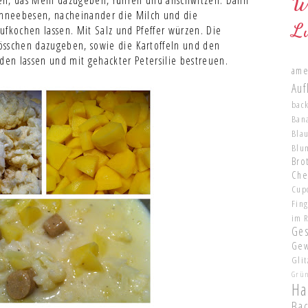
W
en, das Mehl dazugeben, rühren und anschwitzen. Dann
hneebesen, nacheinander die Milch und die
L
ufkochen lassen. Mit Salz und Pfeffer würzen. Die
össchen dazugeben, sowie die Kartoffeln und den
en lassen und mit gehackter Petersilie bestreuen.
ame
Auf
bac
Ban
Bla
Blu
Brot
Che
Cup
Fin
im 
Ge
Gew
Glit
Grü
Ha
Ba