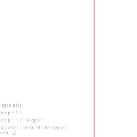
Blogbeiträge
Rezepte A-Z
Rezepte nach Kategorie
Gutscheine und Rabattcodes (enthält
Werbung)