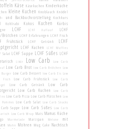
toffeln
Käse
Kinderküche
Käsekuchen
kleine Kuchen
schen
Knoblauch
Knödel
h- und Backbuchvorstellung
Kochkurs
Kuchen
l
Kokos
Kürbis
Kohlrabi
LCHF
LCHF
agne
LCHF Auflauf
t/Brötchen
LCHF Erfahrungen
LCHF Fisch
LCHF
F Frühstück
LCHF Getränk
ptgericht
LCHF Kuchen
LCHF Muffins
LCHF Süßes
LCHF Suppe
LCHF
 Salat
Low Carb
etarisch
Likör
Low Carb
Low Carb Brot
auf
low Carb Brötchen
Low
Low Carb Dessert
 Burger
low Carb Eis
Low
Low Carb Frühstück
b Fisch
Low Carb
Low Carb
Low Carb Getränk
ügel
ptgericht
Low Carb Kuchen
Low Carb
Low Carb Pizza
Low Carb Plätzchen
fins
Low
Low Carb Salat
b Pommes
Low Carb Snacks
Low Carb Süßes
 Carb Suppe
Low Carb
Mamas Küche
Mais
tarisch
Low Carb Wrap
mit
go
Marzipan
Marmelade
Melone
sen
Möhren
Nachtisch
Mug Cake
Mohn