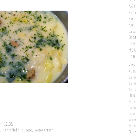
Kar
Kir
Koc
Koh
Las
Bro
LCH
Hau
LCHF
Veg
Aufl
Carb
Car
Gefl
Hau
Muf
Car
Low
vege
um
10:38
Man
t
,
Kartoffeln
,
Suppe
,
Vegetarisch
Nüs