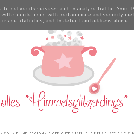
to deliver its services and to analyze traffic. Your I
 with Google along with performance and security met
e usage statistics, and to detect and address abuse.