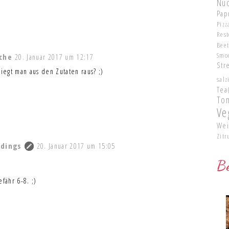
Nu
Pap
Pizz
Res
Bee
Smo
che
20. Januar 2017 um 12:17
Str
iegt man aus den Zutaten raus? ;)
salz
Tea
To
Ve
Wei
Zitr
rdings
20. Januar 2017 um 15:05
Be
fähr 6-8. ;)