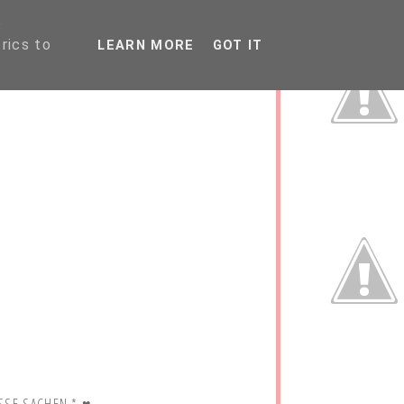
P
rics to
LEARN MORE
GOT IT