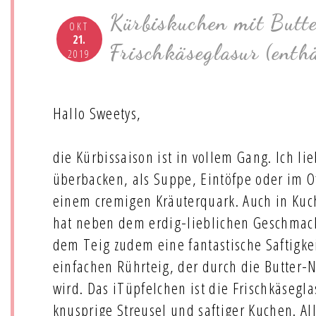
Kürbiskuchen mit Butt
OKT
21.
Frischkäseglasur (enth
2019
Hallo Sweetys,
die Kürbissaison ist in vollem Gang. Ich li
überbacken, als Suppe, Eintöfpe oder im O
einem cremigen Kräuterquark. Auch in Kuch
hat neben dem erdig-lieblichen Geschmack
dem Teig zudem eine fantastische Saftigkei
einfachen Rührteig, der durch die Butter-
wird. Das iTüpfelchen ist die Frischkäsegl
knusprige Streusel und saftiger Kuchen. Al