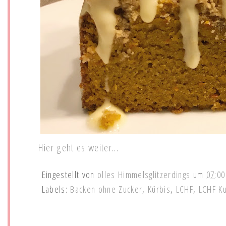
Hier geht es weiter...
Eingestellt von
olles Himmelsglitzerdings
um
07:00
Labels:
Backen ohne Zucker
,
Kürbis
,
LCHF
,
LCHF K