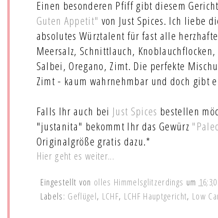
Einen besonderen Pfiff gibt diesem Geric
Guten Appetit"
von Just Spices. Ich liebe di
absolutes Würztalent für fast alle herzhafte
Meersalz, Schnittlauch, Knoblauchflocken,
Salbei, Oregano, Zimt. Die perfekte Misch
Zimt - kaum wahrnehmbar und doch gibt e
Falls Ihr auch bei
Just Spices
bestellen möc
"justanita" bekommt Ihr das Gewürz
"Pale
Originalgröße gratis dazu.*
Hier geht es weiter...
Eingestellt von
olles Himmelsglitzerdings
um
16:30
Labels:
Geflügel
,
LCHF
,
LCHF Hauptgericht
,
Low Ca