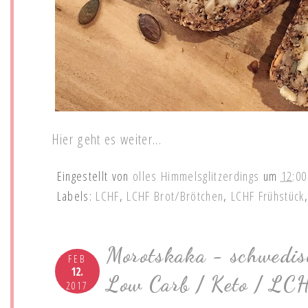
Hier geht es weiter...
Eingestellt von
olles Himmelsglitzerdings
um
12:00
Labels:
LCHF
,
LCHF Brot/Brötchen
,
LCHF Frühstück
Morotskaka - schwedi
FEB
12.
Low Carb / Keto / LC
2017