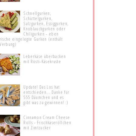
Schnellgurken,
Schüttelgurken,
Salzgurken, Essiggurken,
Knoblauchgurken oder
Chiligurken - eben
frische eingelegte Gurken (enthält
Werbung)
Leberkäse überbacken
mit Rösti-Käsekruste
Update! Das Los hat
entschieden... Danke für
555 Däumchen und es
gibt was zu gewinnen! :)
Cinnamon Cream Cheese
Rolls - Frischkäseröllchen
mit Zimtzucker