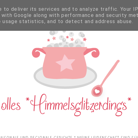
to deliver its services and to analyze traffic. Your I
 with Google along with performance and security met
e usage statistics, and to detect and address abuse.