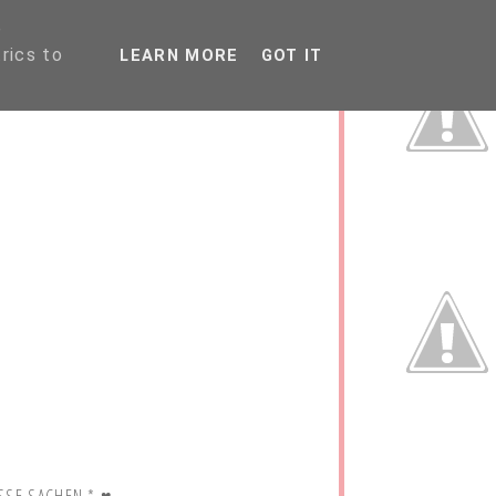
P
rics to
LEARN MORE
GOT IT