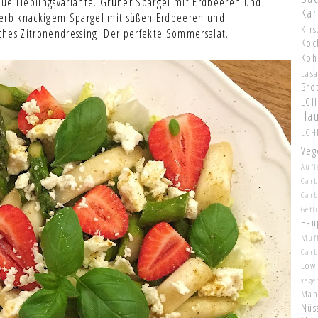
neue Lieblingsvariante. Grüner Spargel mit Erdbeeren und
Kar
herb knackigem Spargel mit süßen Erdbeeren und
Kir
sches Zitronendressing. Der perfekte Sommersalat.
Koc
Koh
Las
Bro
LCH
Hau
LCHF
Veg
Aufl
Carb
Car
Gefl
Hau
Muf
Car
Low
vege
Man
Nüs