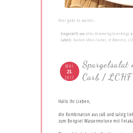
Hier geht es weiter...
Eingestellt von
olles Himmelsglitzerdings
Labels:
Backen ohne Zucker
,
Erdbeeren
,
LC
Spargelsalat
MAI
23.
Carb / LCHF 
2017
Hallo Ihr Lieben,
die Kombination aus süß und salzig li
zum Beispiel Wassermelone mit Fetakä