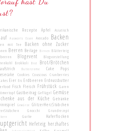
orauf hast Du
ust?
rikanische Rezepte
Äpfel
Asiatisch
Backen
lauf
Avocado
Auswärts Essen
Backen ohne Zucker
ken mit Tee
Beeren
Beilage
anen
Blätterteig
Birnen
Blogevent
ubeeren
Blogvorstellung
Brot/Brötchen
menkohl
Brokkoli
Brot
aufstrich
Cake Pops
Buttercreme
esecake
Cookies
Couscous
Cranberries
Eier
Erdbeeren
Erdnussbutter
cakes
Eis
Frühstück
Fisch
Fleisch
gerfood
Garen
Gemüse
Gastbeitrag
Römertopf
Geflügel
schenke aus der Küche
Getränke
innspiel
GlitzerHerzStübchen
Gewürze
zerStübchen
Gnocchi
Grundrezept
Haferflocken
Gurke
nkern
uptgericht
Hefeteig
herzhaftes
cken
Kaffee
Karamell
Jahresrückblick