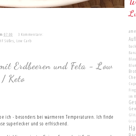
W
L
ame
um
07:00
3 Kommentare:
Auf
HF Süßes
,
Low Carb
bac
Ban
Bla
 mit Erdbeeren und Feta - Low
Blu
Brot
/ Keto
Che
Cup
Fin
im 
Ge
Gew
Glit
ebe ich - besonders bei wärmeren Temperaturen. Ich finde
Grü
se superlecker und so erfrischend.
Ha
Ba