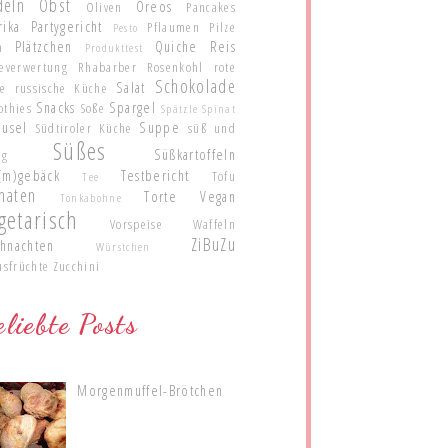
deln
Obst
Oreos
Oliven
Pancakes
rika
Partygericht
Pflaumen
Pilze
Pesto
Plätzchen
Quiche
Reis
a
Produkttest
teverwertung
Rhabarber
Rosenkohl
rote
Schokolade
Salat
te
russische Küche
Snacks
Spargel
othies
Soße
Spätzle
Spinat
eusel
Suppe
Südtiroler Küche
süß und
Süßes
Süßkartoffeln
ig
(m)gebäck
Testbericht
Tofu
Tee
maten
Torte
Vegan
Tonkabohne
getarisch
Vorspeise
Waffeln
ZiBuZu
hnachten
Würstchen
usfrüchte
Zucchini
liebte Posts
Morgenmuffel-Brötchen