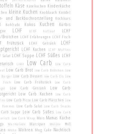
toffeln
Käse
Kinderküche
Käsekuchen
kleine Kuchen
schen
Knoblauch
Knödel
h- und Backbuchvorstellung
Kochkurs
Kuchen
l
Kokos
Kürbis
Kohlrabi
LCHF
LCHF
agne
LCHF Auflauf
t/Brötchen
LCHF Erfahrungen
LCHF Fisch
LCHF
F Frühstück
LCHF Getränk
ptgericht
LCHF Kuchen
LCHF Muffins
LCHF Süßes
LCHF Suppe
LCHF
 Salat
Low Carb
etarisch
Likör
Low Carb
Low Carb Brot
auf
low Carb Brötchen
Low
Low Carb Dessert
 Burger
low Carb Eis
Low
Low Carb Frühstück
b Fisch
Low Carb
Low Carb
Low Carb Getränk
ügel
ptgericht
Low Carb Kuchen
Low Carb
Low Carb Pizza
Low Carb Plätzchen
fins
Low
Low Carb Salat
b Pommes
Low Carb Snacks
Low Carb Süßes
 Carb Suppe
Low Carb
Mamas Küche
Mais
tarisch
Low Carb Wrap
mit
go
Marzipan
Marmelade
Melone
sen
Möhren
Nachtisch
Mug Cake
Mohn