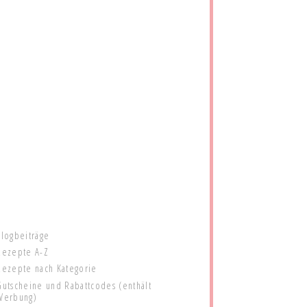
Blogbeiträge
Rezepte A-Z
Rezepte nach Kategorie
Gutscheine und Rabattcodes (enthält
Werbung)