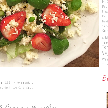
Nu
Pap
Pizz
Res
Bee
Smo
Str
salz
Tea
To
Ve
Wei
Zitr
Be
um
18:05
4 Kommentare:
etarisch
,
Low Carb
,
Salat
k Creme mit weißer