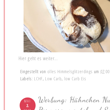
Hier geht es weiter...
Eingestellt von
olles Himmelsglitzerdings
um
07:00
Labels:
LCHF
,
Low Carb
,
low Carb Eis
Werbung: Hähnchen Nu
MAI
2.