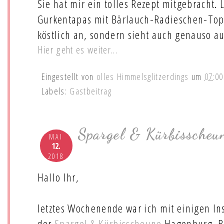
Sie hat mir ein tolles Rezept mitgebracht.
Gurkentapas mit Bärlauch-Radieschen-Topp
köstlich an, sondern sieht auch genauso au
Hier geht es weiter...
Eingestellt von
olles Himmelsglitzerdings
um
07:00
Labels:
Gastbeitrag
Spargel & Kürbisscheu
MAI
12.
2018
Hallo Ihr,
letztes Wochenende war ich mit einigen I
der
Spargel & Kürbisscheune
Hagenburg. Bi