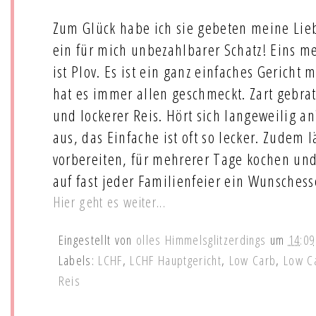
Zum Glück habe ich sie gebeten meine Lieb
ein für mich unbezahlbarer Schatz! Eins me
ist Plov. Es ist ein ganz einfaches Gericht
hat es immer allen geschmeckt. Zart gebra
und lockerer Reis. Hört sich langeweilig a
aus, das Einfache ist oft so lecker. Zudem l
vorbereiten, für mehrerer Tage kochen un
auf fast jeder Familienfeier ein Wunsches
Hier geht es weiter...
Eingestellt von
olles Himmelsglitzerdings
um
14:09
Labels:
LCHF
,
LCHF Hauptgericht
,
Low Carb
,
Low C
Reis