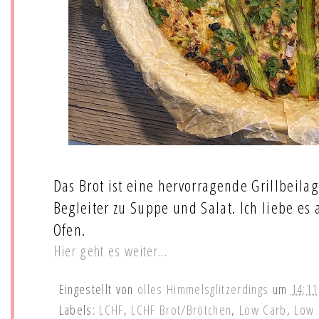
Das Brot ist eine hervorragende Grillbeila
Begleiter zu Suppe und Salat. Ich liebe es
Ofen.
Hier geht es weiter...
Eingestellt von
olles Himmelsglitzerdings
um
14:11
Labels:
LCHF
,
LCHF Brot/Brötchen
,
Low Carb
,
Low 