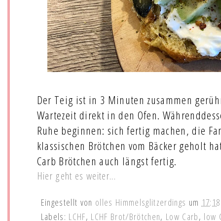
Der Teig ist in 3 Minuten zusammen gerüh
Wartezeit direkt in den Ofen. Währendde
Ruhe beginnen: sich fertig machen, die Fam
klassischen Brötchen vom Bäcker geholt hat
Carb Brötchen auch längst fertig.
Hier geht es weiter...
Eingestellt von
olles Himmelsglitzerdings
um
17:18
Labels:
LCHF
,
LCHF Brot/Brötchen
,
Low Carb
,
low 