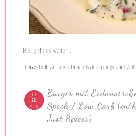
Hier geht es weiter...
Eingestellt von
olles Himmelsglitzerdings
um
07:00
Burger mit Erdnusssoß
JUL
22.
Speck / Low Carb (ent
2018
Just Spices)