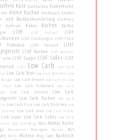
toffeln
Käse
Kinderküche
Käsekuchen
kleine Kuchen
schen
Knoblauch
Knödel
h- und Backbuchvorstellung
Kochkurs
Kuchen
l
Kokos
Kürbis
Kohlrabi
LCHF
LCHF
agne
LCHF Auflauf
t/Brötchen
LCHF Erfahrungen
LCHF Fisch
LCHF
F Frühstück
LCHF Getränk
ptgericht
LCHF Kuchen
LCHF Muffins
LCHF Süßes
LCHF Suppe
LCHF
 Salat
Low Carb
etarisch
Likör
Low Carb
Low Carb Brot
auf
low Carb Brötchen
Low
Low Carb Dessert
 Burger
low Carb Eis
Low
Low Carb Frühstück
b Fisch
Low Carb
Low Carb
Low Carb Getränk
ügel
ptgericht
Low Carb Kuchen
Low Carb
Low Carb Pizza
Low Carb Plätzchen
fins
Low
Low Carb Salat
b Pommes
Low Carb Snacks
Low Carb Süßes
 Carb Suppe
Low Carb
Mamas Küche
Mais
tarisch
Low Carb Wrap
mit
go
Marzipan
Marmelade
Melone
sen
Möhren
Nachtisch
Mug Cake
Mohn