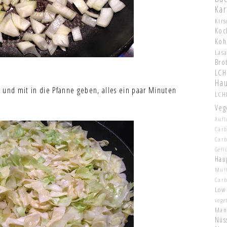
Kar
Kir
Koc
Koh
Las
Bro
LCH
Hau
 und mit in die Pfanne geben, alles ein paar Minuten
LCHF
Veg
Aufl
Carb
Car
Gefl
Hau
Muf
Car
Low
vege
Man
Nüs