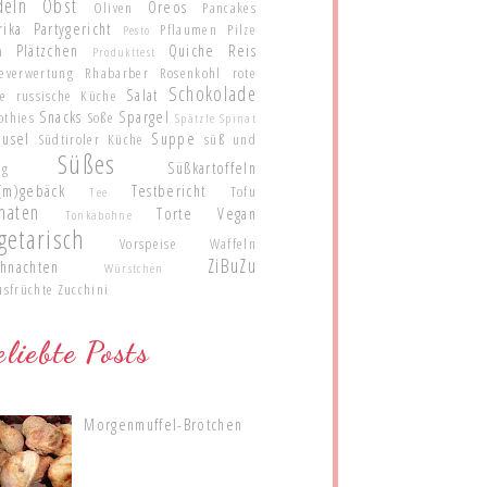
deln
Obst
Oreos
Oliven
Pancakes
rika
Partygericht
Pflaumen
Pilze
Pesto
Plätzchen
Quiche
Reis
a
Produkttest
teverwertung
Rhabarber
Rosenkohl
rote
Schokolade
Salat
te
russische Küche
Snacks
Spargel
othies
Soße
Spätzle
Spinat
eusel
Suppe
Südtiroler Küche
süß und
Süßes
Süßkartoffeln
ig
(m)gebäck
Testbericht
Tofu
Tee
maten
Torte
Vegan
Tonkabohne
getarisch
Vorspeise
Waffeln
ZiBuZu
hnachten
Würstchen
usfrüchte
Zucchini
liebte Posts
Morgenmuffel-Brötchen