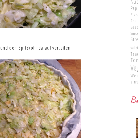
Nu
Pap
Pizz
Res
Bee
Smo
Str
und den Spitzkohl darauf verteilen.
salz
Tea
To
Ve
Wei
Zitr
Be