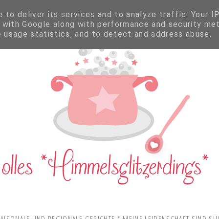
to deliver its services and to analyze traffic. Your I
 with Google along with performance and security met
e usage statistics, and to detect and address abuse.