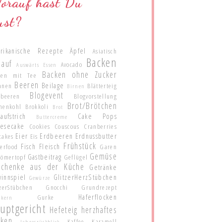
orauf hast Du
ust?
rikanische Rezepte
Äpfel
Asiatisch
Backen
lauf
Avocado
Auswärts Essen
Backen ohne Zucker
ken mit Tee
Beeren
Beilage
anen
Blätterteig
Birnen
Blogevent
ubeeren
Blogvorstellung
Brot/Brötchen
menkohl
Brokkoli
Brot
aufstrich
Cake Pops
Buttercreme
esecake
Cookies
Couscous
Cranberries
Eier
Erdbeeren
Erdnussbutter
cakes
Eis
Frühstück
Fisch
Fleisch
gerfood
Garen
Gemüse
Gastbeitrag
Römertopf
Geflügel
schenke aus der Küche
Getränke
innspiel
GlitzerHerzStübchen
Gewürze
zerStübchen
Gnocchi
Grundrezept
Haferflocken
Gurke
nkern
uptgericht
Hefeteig
herzhaftes
cken
Kaffee
Karamell
Jahresrückblick