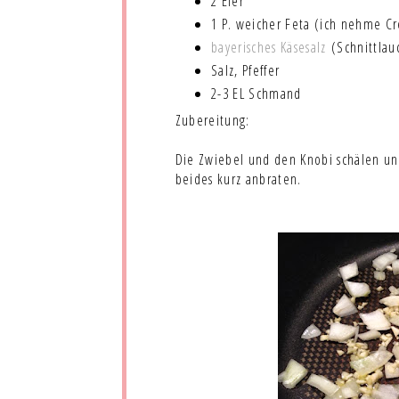
2 Eier
1 P. weicher Feta (ich nehme C
bayerisches Käsesalz
(Schnittlau
Salz, Pfeffer
2-3 EL Schmand
Zubereitung:
Die Zwiebel und den Knobi schälen und
beides kurz anbraten.