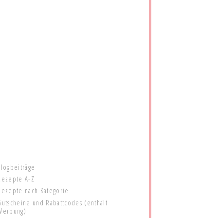
Blogbeiträge
Rezepte A-Z
Rezepte nach Kategorie
Gutscheine und Rabattcodes (enthält
Werbung)