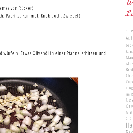
W
remas von Rücker)
L
ch, Paprika, Kümmel, Knoblauch, Zwiebel)
ame
Auf
bac
Ban
 würfeln. Etwas Olivenöl in einer Pfanne erhitzen und
Bla
Blu
Brot
Che
Cup
Fin
im 
Ge
Gew
Glit
Grü
Ha
Ba