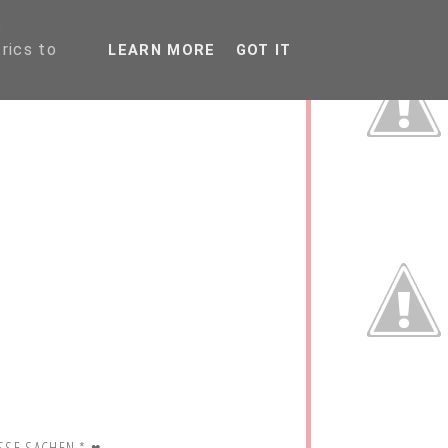
P
rics to
LEARN MORE
GOT IT