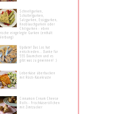
Schnellgurken,
Schüttelgurken,
Salzgurken, Essiggurken,
Knoblauchgurken oder
Chiligurken - eben
frische eingelegte Gurken (enthält
Werbung)
Update! Das Los hat
entschieden... Danke für
555 Däumchen und es
gibt was zu gewinnen! :)
Leberkäse überbacken
mit Rösti-Käsekruste
Cinnamon Cream Cheese
Rolls - Frischkäseröllchen
mit Zimtzucker