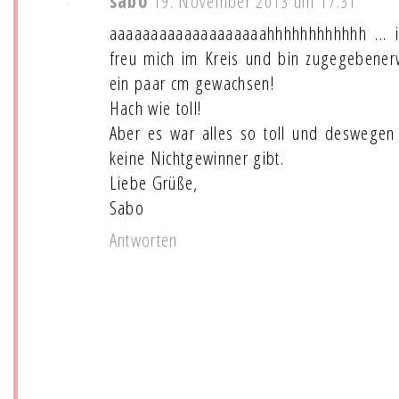
sabo
19. November 2013 um 17:31
aaaaaaaaaaaaaaaaaaahhhhhhhhhhhh ... ic
freu mich im Kreis und bin zugegebener
ein paar cm gewachsen!
Hach wie toll!
Aber es war alles so toll und deswegen 
keine Nichtgewinner gibt.
Liebe Grüße,
Sabo
Antworten