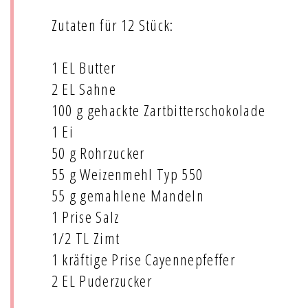
Zutaten für 12 Stück:
1 EL Butter
2 EL Sahne
100 g gehackte Zartbitterschokolade
1 Ei
50 g Rohrzucker
55 g Weizenmehl Typ 550
55 g gemahlene Mandeln
1 Prise Salz
1/2 TL Zimt
1 kräftige Prise Cayennepfeffer
2 EL Puderzucker