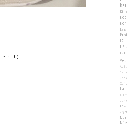
Kar
Kir
Koc
Koh
Las
Bro
LCH
Hau
LCHF
ndelmilch)
Veg
Aufl
Carb
Car
Gefl
Hau
Muf
Car
Low
vege
Man
Nüs