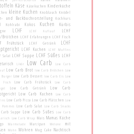
toffeln
Käse
Kinderküche
Käsekuchen
kleine Kuchen
schen
Knoblauch
Knödel
h- und Backbuchvorstellung
Kochkurs
Kuchen
l
Kokos
Kürbis
Kohlrabi
LCHF
LCHF
agne
LCHF Auflauf
t/Brötchen
LCHF Erfahrungen
LCHF Fisch
LCHF
F Frühstück
LCHF Getränk
ptgericht
LCHF Kuchen
LCHF Muffins
LCHF Süßes
LCHF Suppe
LCHF
 Salat
Low Carb
etarisch
Likör
Low Carb
Low Carb Brot
auf
low Carb Brötchen
Low
Low Carb Dessert
 Burger
low Carb Eis
Low
Low Carb Frühstück
b Fisch
Low Carb
Low Carb
Low Carb Getränk
ügel
ptgericht
Low Carb Kuchen
Low Carb
Low Carb Pizza
Low Carb Plätzchen
fins
Low
Low Carb Salat
b Pommes
Low Carb Snacks
Low Carb Süßes
 Carb Suppe
Low Carb
Mamas Küche
Mais
tarisch
Low Carb Wrap
mit
go
Marzipan
Marmelade
Melone
sen
Möhren
Nachtisch
Mug Cake
Mohn