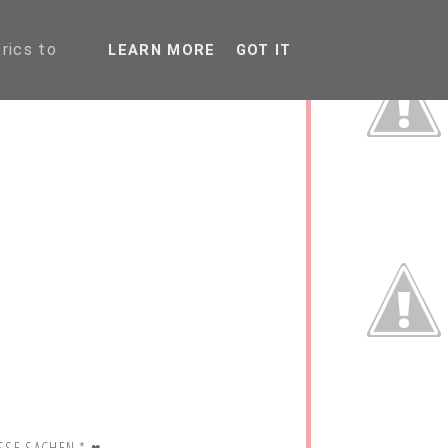
P
rics to
LEARN MORE
GOT IT