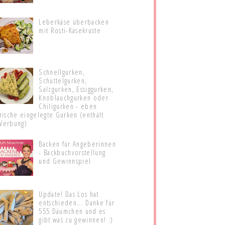
Leberkäse überbacken
mit Rösti-Käsekruste
Schnellgurken,
Schüttelgurken,
Salzgurken, Essiggurken,
Knoblauchgurken oder
Chiligurken - eben
frische eingelegte Gurken (enthält
Werbung)
Backen für Angeberinnen
- Backbuchvorstellung
und Gewinnspiel
Update! Das Los hat
entschieden... Danke für
555 Däumchen und es
gibt was zu gewinnen! :)