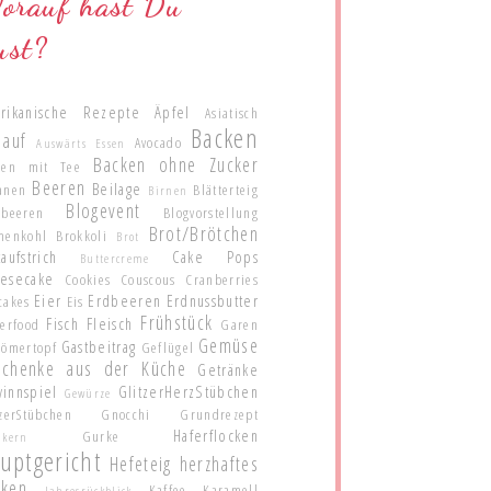
orauf hast Du
ust?
rikanische Rezepte
Äpfel
Asiatisch
Backen
lauf
Avocado
Auswärts Essen
Backen ohne Zucker
ken mit Tee
Beeren
Beilage
anen
Blätterteig
Birnen
Blogevent
ubeeren
Blogvorstellung
Brot/Brötchen
menkohl
Brokkoli
Brot
aufstrich
Cake Pops
Buttercreme
esecake
Cookies
Couscous
Cranberries
Eier
Erdbeeren
Erdnussbutter
cakes
Eis
Frühstück
Fisch
Fleisch
gerfood
Garen
Gemüse
Gastbeitrag
Römertopf
Geflügel
schenke aus der Küche
Getränke
innspiel
GlitzerHerzStübchen
Gewürze
zerStübchen
Gnocchi
Grundrezept
Haferflocken
Gurke
nkern
uptgericht
Hefeteig
herzhaftes
cken
Kaffee
Karamell
Jahresrückblick