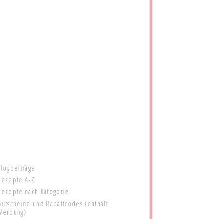
Blogbeiträge
Rezepte A-Z
Rezepte nach Kategorie
Gutscheine und Rabattcodes (enthält
Werbung)