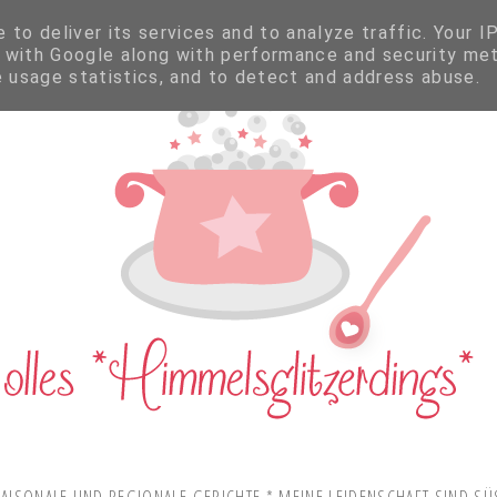
to deliver its services and to analyze traffic. Your I
 with Google along with performance and security met
e usage statistics, and to detect and address abuse.