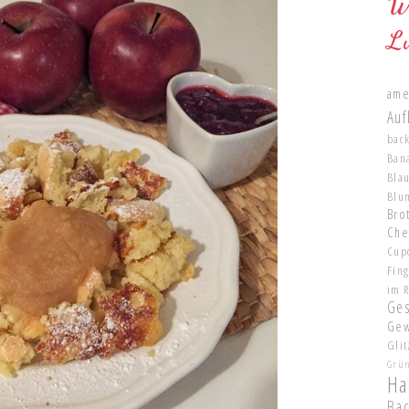
W
L
ame
Auf
bac
Ban
Bla
Blu
Brot
Che
Cup
Fin
im 
Ge
Gew
Glit
Grü
Ha
Ba