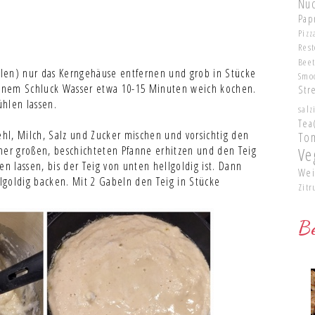
Nu
Pap
Pizz
Res
Bee
hälen) nur das Kerngehäuse entfernen und grob in Stücke
Smo
 einem Schluck Wasser etwa 10-15 Minuten weich kochen.
Str
hlen lassen.
salz
Tea
ehl, Milch, Salz und Zucker mischen und vorsichtig den
To
ner großen, beschichteten Pfanne erhitzen und den Teig
Ve
en lassen, bis der Teig von unten hellgoldig ist. Dann
Wei
lgoldig backen. Mit 2 Gabeln den Teig in Stücke
Zitr
Be