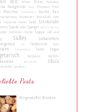
deln
Obst
Oreos
Oliven
Pancakes
rika
Partygericht
Pflaumen
Pilze
Pesto
Plätzchen
Quiche
Reis
a
Produkttest
teverwertung
Rhabarber
Rosenkohl
rote
Schokolade
Salat
te
russische Küche
Snacks
Spargel
othies
Soße
Spätzle
Spinat
eusel
Suppe
Südtiroler Küche
süß und
Süßes
Süßkartoffeln
ig
(m)gebäck
Testbericht
Tofu
Tee
maten
Torte
Vegan
Tonkabohne
getarisch
Vorspeise
Waffeln
ZiBuZu
hnachten
Würstchen
usfrüchte
Zucchini
liebte Posts
Morgenmuffel-Brötchen