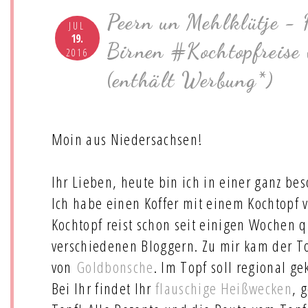
Peern un Mehlklütje - 
JUL
19.
Birnen #Kochtopfreise 
2016
(enthält Werbung*)
Moin aus Niedersachsen!
Ihr Lieben, heute bin ich in einer ganz b
Ich habe einen Koffer mit einem Kochtopf
Kochtopf reist schon seit einigen Wochen 
verschiedenen Bloggern. Zu mir kam der T
von
Goldbonsche
. Im Topf soll regional g
Bei Ihr findet Ihr
flauschige Heißwecken
, 