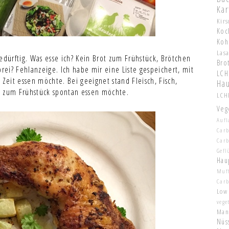
Kar
Kir
Koc
Koh
Las
ürftig. Was esse ich? Kein Brot zum Frühstück, Brötchen
Bro
brei? Fehlanzeige. Ich habe mir eine Liste gespeichert, mit
LCH
 Zeit essen möchte. Bei geeignet stand Fleisch, Fisch,
Hau
h zum Frühstück spontan essen möchte.
LCHF
Veg
Aufl
Carb
Car
Gefl
Hau
Muf
Car
Low
vege
Man
Nüs