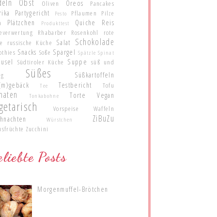
deln
Obst
Oreos
Oliven
Pancakes
rika
Partygericht
Pflaumen
Pilze
Pesto
Plätzchen
Quiche
Reis
a
Produkttest
teverwertung
Rhabarber
Rosenkohl
rote
Schokolade
Salat
te
russische Küche
Snacks
Spargel
othies
Soße
Spätzle
Spinat
eusel
Suppe
Südtiroler Küche
süß und
Süßes
Süßkartoffeln
ig
(m)gebäck
Testbericht
Tofu
Tee
maten
Torte
Vegan
Tonkabohne
getarisch
Vorspeise
Waffeln
ZiBuZu
hnachten
Würstchen
usfrüchte
Zucchini
liebte Posts
Morgenmuffel-Brötchen