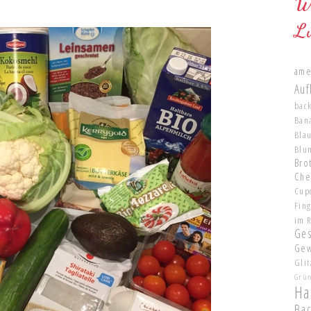
W
L
ame
Auf
bac
Ban
Bla
Blu
Brot
Che
Cup
Fin
im 
Ge
Gew
Glit
Grü
Ha
Ba