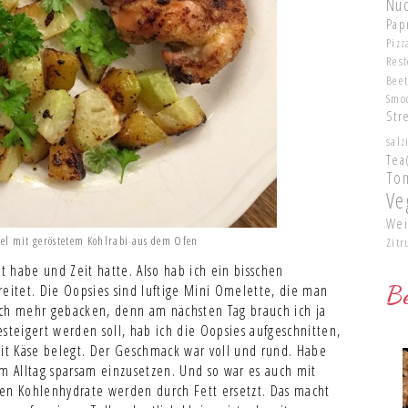
Nu
Pap
Pizz
Res
Bee
Smo
Str
salz
Tea
To
Ve
Wei
l mit geröstetem Kohlrabi aus dem Ofen
Zitr
 habe und Zeit hatte. Also hab ich ein bisschen
Be
eitet. Die Oopsies sind luftige Mini Omelette, die man
ich mehr gebacken, denn am nächsten Tag brauch ich ja
steigert werden soll, hab ich die Oopsies aufgeschnitten,
mit Käse belegt. Der Geschmack war voll und rund. Habe
im Alltag sparsam einzusetzen. Und so war es auch mit
den Kohlenhydrate werden durch Fett ersetzt. Das macht