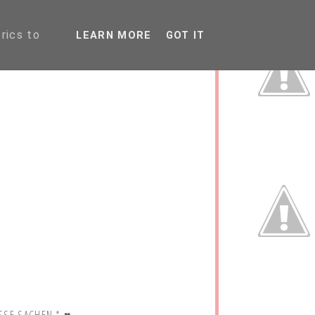
P
rics to
LEARN MORE
GOT IT