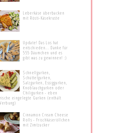
Leberkäse überbacken
mit Rösti-Käsekruste
Update! Das Los hat
entschieden... Danke für
555 Däumchen und es
gibt was zu gewinnen! :)
Schnellgurken,
Schüttelgurken,
Salzgurken, Essiggurken,
Knoblauchgurken oder
Chiligurken - eben
frische eingelegte Gurken (enthält
Werbung)
Cinnamon Cream Cheese
Rolls - Frischkäseröllchen
mit Zimtzucker