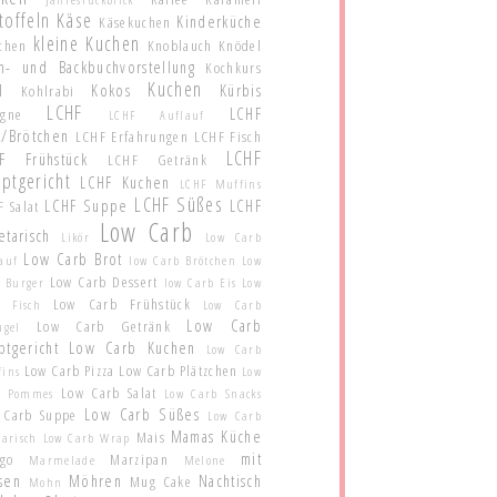
toffeln
Käse
Kinderküche
Käsekuchen
kleine Kuchen
schen
Knoblauch
Knödel
h- und Backbuchvorstellung
Kochkurs
Kuchen
l
Kokos
Kürbis
Kohlrabi
LCHF
LCHF
agne
LCHF Auflauf
t/Brötchen
LCHF Erfahrungen
LCHF Fisch
LCHF
F Frühstück
LCHF Getränk
ptgericht
LCHF Kuchen
LCHF Muffins
LCHF Süßes
LCHF Suppe
LCHF
 Salat
Low Carb
etarisch
Likör
Low Carb
Low Carb Brot
auf
low Carb Brötchen
Low
Low Carb Dessert
 Burger
low Carb Eis
Low
Low Carb Frühstück
b Fisch
Low Carb
Low Carb
Low Carb Getränk
ügel
ptgericht
Low Carb Kuchen
Low Carb
Low Carb Pizza
Low Carb Plätzchen
fins
Low
Low Carb Salat
b Pommes
Low Carb Snacks
Low Carb Süßes
 Carb Suppe
Low Carb
Mamas Küche
Mais
tarisch
Low Carb Wrap
mit
go
Marzipan
Marmelade
Melone
sen
Möhren
Nachtisch
Mug Cake
Mohn