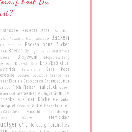
orauf hast Du
ust?
rikanische Rezepte
Äpfel
Asiatisch
Backen
lauf
Avocado
Auswärts Essen
Backen ohne Zucker
ken mit Tee
Beeren
Beilage
anen
Blätterteig
Birnen
Blogevent
ubeeren
Blogvorstellung
Brot/Brötchen
menkohl
Brokkoli
Brot
aufstrich
Cake Pops
Buttercreme
esecake
Cookies
Couscous
Cranberries
Eier
Erdbeeren
Erdnussbutter
cakes
Eis
Frühstück
Fisch
Fleisch
gerfood
Garen
Gemüse
Gastbeitrag
Römertopf
Geflügel
schenke aus der Küche
Getränke
innspiel
GlitzerHerzStübchen
Gewürze
zerStübchen
Gnocchi
Grundrezept
Haferflocken
Gurke
nkern
uptgericht
Hefeteig
herzhaftes
cken
Kaffee
Karamell
Jahresrückblick