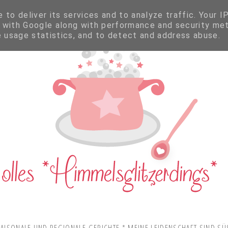
to deliver its services and to analyze traffic. Your I
 with Google along with performance and security met
e usage statistics, and to detect and address abuse.