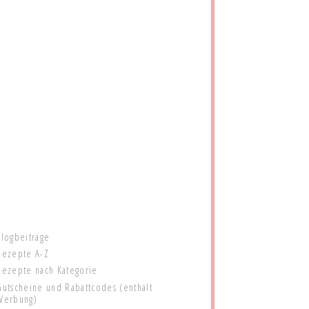
Blogbeiträge
Rezepte A-Z
Rezepte nach Kategorie
Gutscheine und Rabattcodes (enthält
Werbung)