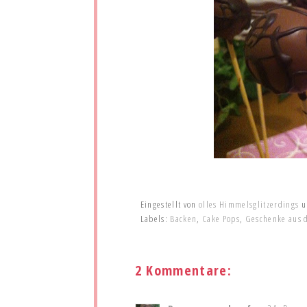
Eingestellt von
olles Himmelsglitzerdings
Labels:
Backen
,
Cake Pops
,
Geschenke aus 
2 Kommentare: