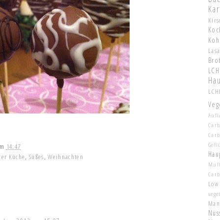
Kar
Kir
Koc
Koh
Las
Bro
LCH
Hau
LCHF
Veg
Aufl
Carb
Car
Gefl
um
14:47
Hau
der Küche
,
Süßes
,
Weihnachten
Muf
Car
Low
vege
Man
Nüs