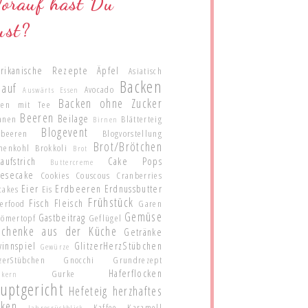
orauf hast Du
ust?
rikanische Rezepte
Äpfel
Asiatisch
Backen
lauf
Avocado
Auswärts Essen
Backen ohne Zucker
ken mit Tee
Beeren
Beilage
anen
Blätterteig
Birnen
Blogevent
ubeeren
Blogvorstellung
Brot/Brötchen
menkohl
Brokkoli
Brot
aufstrich
Cake Pops
Buttercreme
esecake
Cookies
Couscous
Cranberries
Eier
Erdbeeren
Erdnussbutter
cakes
Eis
Frühstück
Fisch
Fleisch
gerfood
Garen
Gemüse
Gastbeitrag
Römertopf
Geflügel
schenke aus der Küche
Getränke
innspiel
GlitzerHerzStübchen
Gewürze
zerStübchen
Gnocchi
Grundrezept
Haferflocken
Gurke
nkern
uptgericht
Hefeteig
herzhaftes
cken
Kaffee
Karamell
Jahresrückblick