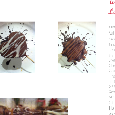
W
L
ame
Auf
bac
Ban
Bla
Blu
Brot
Che
Cup
Fin
im 
Ge
Gew
Glit
Grü
Ha
Ba