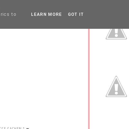
P
rics to
LEARN MORE
GOT IT