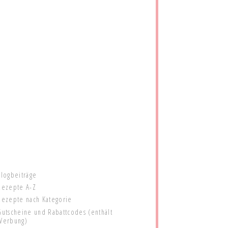
Blogbeiträge
Rezepte A-Z
Rezepte nach Kategorie
Gutscheine und Rabattcodes (enthält
Werbung)