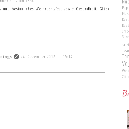
mber 2012 um 15:07
Nu
Pap
s und besinnliches Weihnachtsfest sowie Gesundheit, Glück
Pizz
Res
Bee
Smo
Str
salz
Tea
To
rdings
24. Dezember 2012 um 15:14
Ve
Wei
Zitr
Be