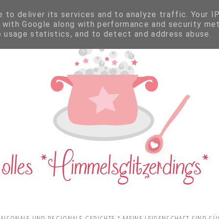
to deliver its services and to analyze traffic. Your I
 with Google along with performance and security met
e usage statistics, and to detect and address abuse.