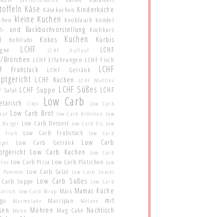
toffeln
Käse
Kinderküche
Käsekuchen
kleine Kuchen
schen
Knoblauch
Knödel
h- und Backbuchvorstellung
Kochkurs
Kuchen
l
Kokos
Kürbis
Kohlrabi
LCHF
LCHF
agne
LCHF Auflauf
t/Brötchen
LCHF Erfahrungen
LCHF Fisch
LCHF
F Frühstück
LCHF Getränk
ptgericht
LCHF Kuchen
LCHF Muffins
LCHF Süßes
LCHF Suppe
LCHF
 Salat
Low Carb
etarisch
Likör
Low Carb
Low Carb Brot
auf
low Carb Brötchen
Low
Low Carb Dessert
 Burger
low Carb Eis
Low
Low Carb Frühstück
b Fisch
Low Carb
Low Carb
Low Carb Getränk
ügel
ptgericht
Low Carb Kuchen
Low Carb
Low Carb Pizza
Low Carb Plätzchen
fins
Low
Low Carb Salat
b Pommes
Low Carb Snacks
Low Carb Süßes
 Carb Suppe
Low Carb
Mamas Küche
Mais
tarisch
Low Carb Wrap
mit
go
Marzipan
Marmelade
Melone
sen
Möhren
Nachtisch
Mug Cake
Mohn