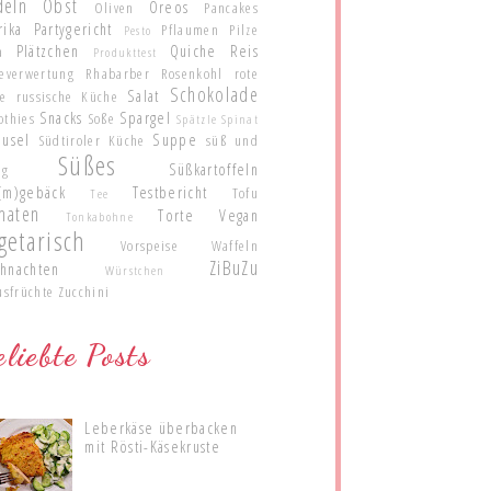
deln
Obst
Oreos
Oliven
Pancakes
rika
Partygericht
Pflaumen
Pilze
Pesto
Plätzchen
Quiche
Reis
a
Produkttest
teverwertung
Rhabarber
Rosenkohl
rote
Schokolade
Salat
te
russische Küche
Snacks
Spargel
othies
Soße
Spätzle
Spinat
eusel
Suppe
Südtiroler Küche
süß und
Süßes
Süßkartoffeln
ig
(m)gebäck
Testbericht
Tofu
Tee
maten
Torte
Vegan
Tonkabohne
getarisch
Vorspeise
Waffeln
ZiBuZu
hnachten
Würstchen
usfrüchte
Zucchini
liebte Posts
Leberkäse überbacken
mit Rösti-Käsekruste