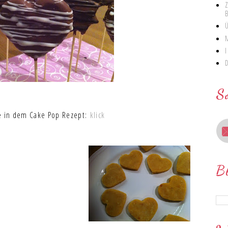
S
ie in dem Cake Pop Rezept:
klick
B