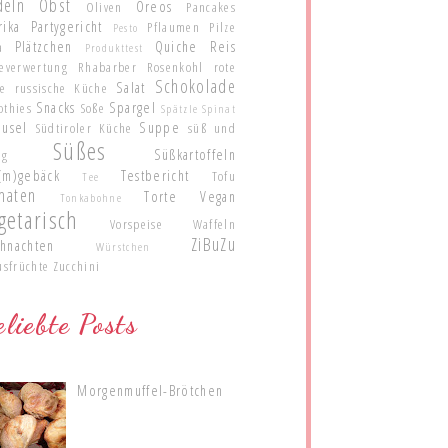
deln
Obst
Oreos
Oliven
Pancakes
rika
Partygericht
Pflaumen
Pilze
Pesto
Plätzchen
Quiche
Reis
a
Produkttest
teverwertung
Rhabarber
Rosenkohl
rote
Schokolade
Salat
te
russische Küche
Snacks
Spargel
othies
Soße
Spätzle
Spinat
eusel
Suppe
Südtiroler Küche
süß und
Süßes
Süßkartoffeln
ig
(m)gebäck
Testbericht
Tofu
Tee
maten
Torte
Vegan
Tonkabohne
getarisch
Vorspeise
Waffeln
ZiBuZu
hnachten
Würstchen
usfrüchte
Zucchini
liebte Posts
Morgenmuffel-Brötchen