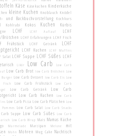
toffeln
Käse
Kinderküche
Käsekuchen
kleine Kuchen
schen
Knoblauch
Knödel
h- und Backbuchvorstellung
Kochkurs
Kuchen
l
Kokos
Kürbis
Kohlrabi
LCHF
LCHF
agne
LCHF Auflauf
t/Brötchen
LCHF Erfahrungen
LCHF Fisch
LCHF
F Frühstück
LCHF Getränk
ptgericht
LCHF Kuchen
LCHF Muffins
LCHF Süßes
LCHF Suppe
LCHF
 Salat
Low Carb
etarisch
Likör
Low Carb
Low Carb Brot
auf
low Carb Brötchen
Low
Low Carb Dessert
 Burger
low Carb Eis
Low
Low Carb Frühstück
b Fisch
Low Carb
Low Carb
Low Carb Getränk
ügel
ptgericht
Low Carb Kuchen
Low Carb
Low Carb Pizza
Low Carb Plätzchen
fins
Low
Low Carb Salat
b Pommes
Low Carb Snacks
Low Carb Süßes
 Carb Suppe
Low Carb
Mamas Küche
Mais
tarisch
Low Carb Wrap
mit
go
Marzipan
Marmelade
Melone
sen
Möhren
Nachtisch
Mug Cake
Mohn