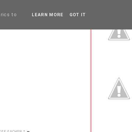
P
rics to
LEARN MORE
GOT IT