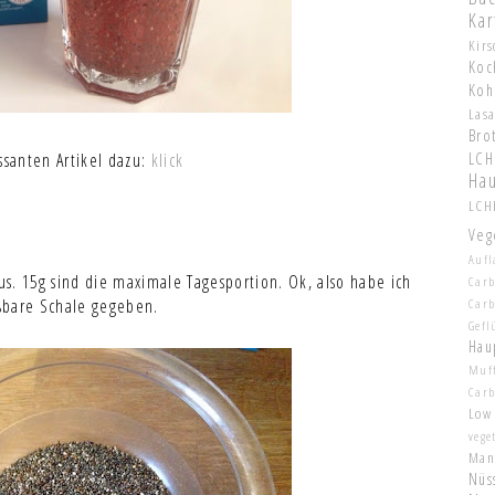
Kar
Kir
Koc
Koh
Las
Bro
LCH
ssanten Artikel dazu:
klick
Hau
LCHF
Veg
Aufl
s. 15g sind die maximale Tagesportion. Ok, also habe ich
Carb
ßbare Schale gegeben.
Car
Gefl
Hau
Muf
Car
Low
vege
Man
Nüs