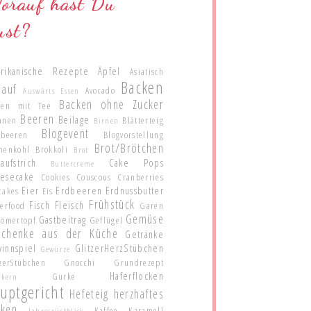
orauf hast Du
ust?
rikanische Rezepte
Äpfel
Asiatisch
Backen
lauf
Avocado
Auswärts Essen
Backen ohne Zucker
ken mit Tee
Beeren
Beilage
anen
Blätterteig
Birnen
Blogevent
ubeeren
Blogvorstellung
Brot/Brötchen
menkohl
Brokkoli
Brot
aufstrich
Cake Pops
Buttercreme
esecake
Cookies
Couscous
Cranberries
Eier
Erdbeeren
Erdnussbutter
cakes
Eis
Frühstück
Fisch
Fleisch
gerfood
Garen
Gemüse
Gastbeitrag
Römertopf
Geflügel
schenke aus der Küche
Getränke
innspiel
GlitzerHerzStübchen
Gewürze
zerStübchen
Gnocchi
Grundrezept
Haferflocken
Gurke
nkern
uptgericht
Hefeteig
herzhaftes
cken
Kaffee
Karamell
Jahresrückblick