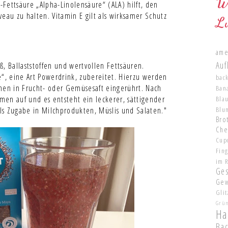
W
Fettsäure „Alpha-Linolensäure“ (ALA) hilft, den
eau zu halten. Vitamin E gilt als wirksamer Schutz
L
ame
Auf
, Ballaststoffen und wertvollen Fettsäuren.
ate“, eine Art Powerdrink, zubereitet. Hierzu werden
bac
men in Frucht- oder Gemüsesaft eingerührt. Nach
Ban
en auf und es entsteht ein leckerer, sättigender
Bla
Blu
ls Zugabe in Milchprodukten, Müslis und Salaten."
Brot
Che
Cup
Fin
im 
Ge
Gew
Glit
Grü
Ha
Ba