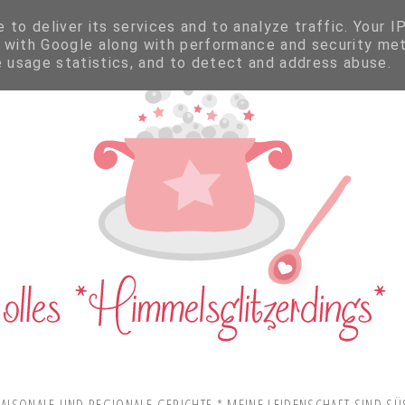
to deliver its services and to analyze traffic. Your I
 with Google along with performance and security met
e usage statistics, and to detect and address abuse.