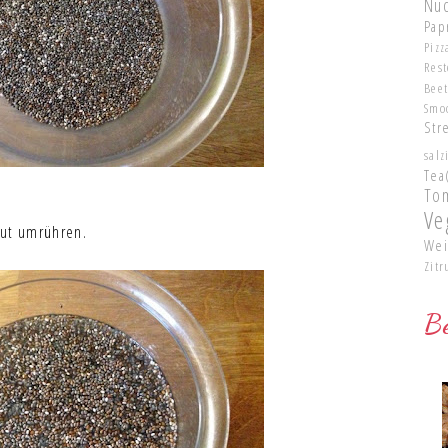
Nu
Pap
Pizz
Res
Bee
Smo
Str
salz
Tea
To
Ve
gut umrühren.
Wei
Zitr
Be