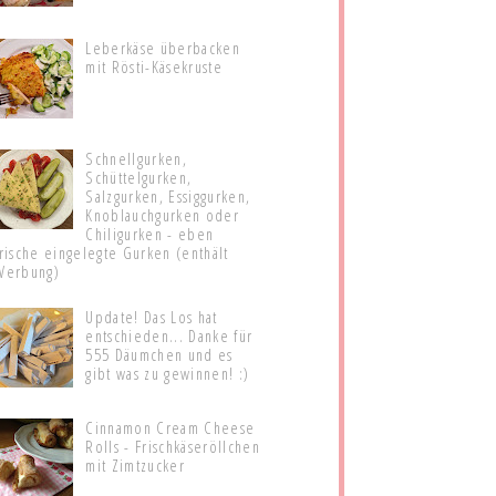
Leberkäse überbacken
mit Rösti-Käsekruste
Schnellgurken,
Schüttelgurken,
Salzgurken, Essiggurken,
Knoblauchgurken oder
Chiligurken - eben
frische eingelegte Gurken (enthält
Werbung)
Update! Das Los hat
entschieden... Danke für
555 Däumchen und es
gibt was zu gewinnen! :)
Cinnamon Cream Cheese
Rolls - Frischkäseröllchen
mit Zimtzucker