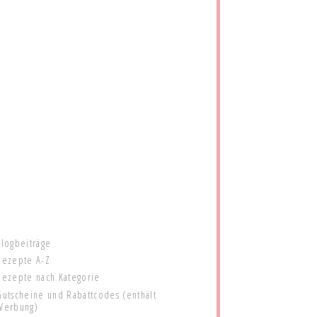
Blogbeiträge
Rezepte A-Z
Rezepte nach Kategorie
Gutscheine und Rabattcodes (enthält
Werbung)