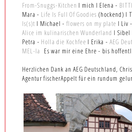
From-Snuggs-Kitchen
I mich I Elena -
BIT
Mara -
Life Is Full Of Goodies
(hockend) I T
Is(s)t
I Michael -
flowers on my plate
I Liv 
Alice im kulinarischen Wunderland
I Sibel
Petra -
Holla die Kochfee
I Erika -
AEG Deu
MEL-la
Es war mir eine Ehre - bis hoffentl
Herzlichen Dank an AEG Deutschland, Chris
Agentur fischerAppelt für ein rundum gelu