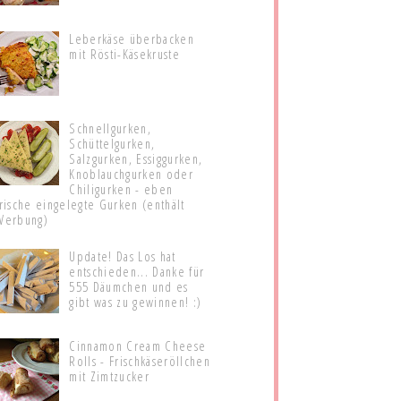
Leberkäse überbacken
mit Rösti-Käsekruste
Schnellgurken,
Schüttelgurken,
Salzgurken, Essiggurken,
Knoblauchgurken oder
Chiligurken - eben
frische eingelegte Gurken (enthält
Werbung)
Update! Das Los hat
entschieden... Danke für
555 Däumchen und es
gibt was zu gewinnen! :)
Cinnamon Cream Cheese
Rolls - Frischkäseröllchen
mit Zimtzucker