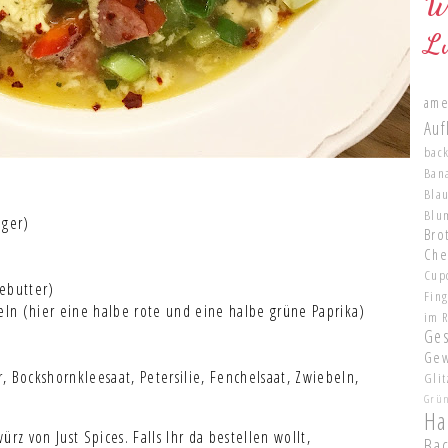
W
L
ame
Auf
bac
Ban
Bla
Blu
nger)
Brot
Che
Cup
debutter)
Fin
ln (hier eine halbe rote und eine halbe grüne Paprika)
im 
Ge
Gew
, Bockshornkleesaat, Petersilie, Fenchelsaat, Zwiebeln,
Glit
Grü
Ha
z von Just Spices. Falls Ihr da bestellen wollt,
Ba