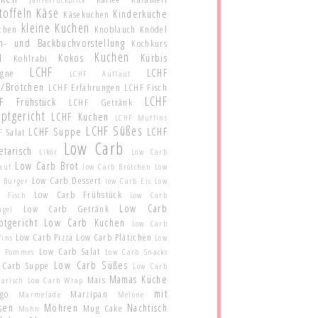
toffeln
Käse
Kinderküche
Käsekuchen
kleine Kuchen
schen
Knoblauch
Knödel
h- und Backbuchvorstellung
Kochkurs
Kuchen
l
Kokos
Kürbis
Kohlrabi
LCHF
LCHF
agne
LCHF Auflauf
t/Brötchen
LCHF Erfahrungen
LCHF Fisch
LCHF
F Frühstück
LCHF Getränk
ptgericht
LCHF Kuchen
LCHF Muffins
LCHF Süßes
LCHF Suppe
LCHF
 Salat
Low Carb
etarisch
Likör
Low Carb
Low Carb Brot
auf
low Carb Brötchen
Low
Low Carb Dessert
 Burger
low Carb Eis
Low
Low Carb Frühstück
b Fisch
Low Carb
Low Carb
Low Carb Getränk
ügel
ptgericht
Low Carb Kuchen
Low Carb
Low Carb Pizza
Low Carb Plätzchen
fins
Low
Low Carb Salat
b Pommes
Low Carb Snacks
Low Carb Süßes
 Carb Suppe
Low Carb
Mamas Küche
Mais
tarisch
Low Carb Wrap
mit
go
Marzipan
Marmelade
Melone
sen
Möhren
Nachtisch
Mug Cake
Mohn