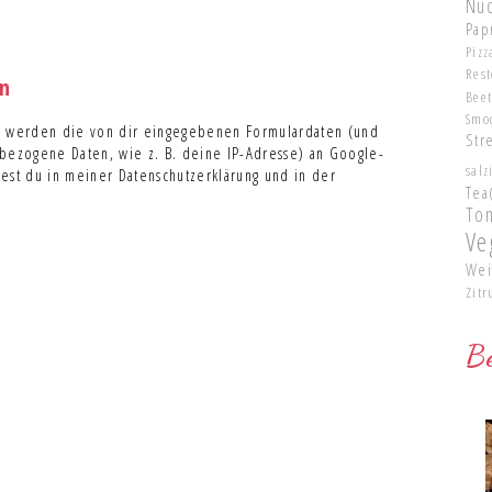
Nu
Pap
Pizz
Res
n
Bee
Smo
 werden die von dir eingegebenen Formulardaten (und
Str
ezogene Daten, wie z. B. deine IP-Adresse) an Google-
salz
dest du in meiner Datenschutzerklärung und in der
Tea
To
Ve
Wei
Zitr
Be