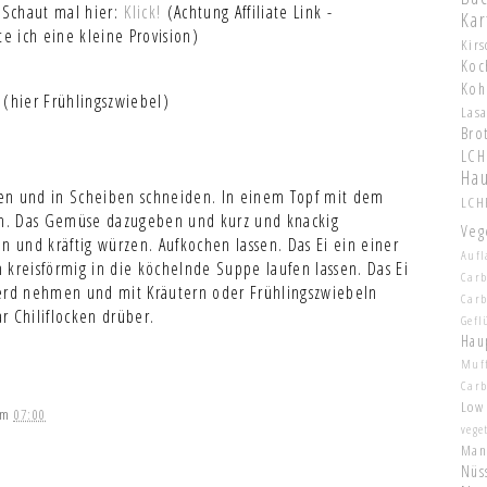
. Schaut mal hier:
Klick!
(Achtung Affiliate Link -
Kar
te ich eine kleine Provision)
Kir
Koc
Koh
 (hier Frühlingszwiebel)
Las
Bro
LCH
Hau
en und in Scheiben schneiden. In einem Topf mit dem
LCHF
den. Das Gemüse dazugeben und kurz und knackig
Veg
n und kräftig würzen. Aufkochen lassen. Das Ei ein einer
Aufl
 kreisförmig in die köchelnde Suppe laufen lassen. Das Ei
Carb
Herd nehmen und mit Kräutern oder Frühlingszwiebeln
Car
r Chiliflocken drüber.
Gefl
Hau
Muf
Car
Low
um
07:00
vege
Man
Nüs