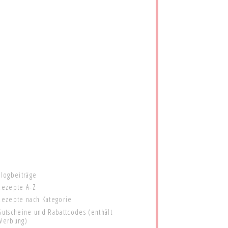
Blogbeiträge
Rezepte A-Z
Rezepte nach Kategorie
Gutscheine und Rabattcodes (enthält
Werbung)