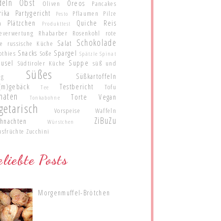
deln
Obst
Oreos
Oliven
Pancakes
rika
Partygericht
Pflaumen
Pilze
Pesto
Plätzchen
Quiche
Reis
a
Produkttest
teverwertung
Rhabarber
Rosenkohl
rote
Schokolade
Salat
te
russische Küche
Snacks
Spargel
othies
Soße
Spätzle
Spinat
eusel
Suppe
Südtiroler Küche
süß und
Süßes
Süßkartoffeln
ig
(m)gebäck
Testbericht
Tofu
Tee
maten
Torte
Vegan
Tonkabohne
getarisch
Vorspeise
Waffeln
ZiBuZu
hnachten
Würstchen
usfrüchte
Zucchini
liebte Posts
Morgenmuffel-Brötchen