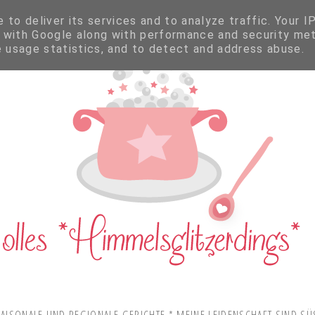
to deliver its services and to analyze traffic. Your I
 with Google along with performance and security met
e usage statistics, and to detect and address abuse.