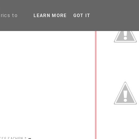
P
rics to
LEARN MORE
GOT IT