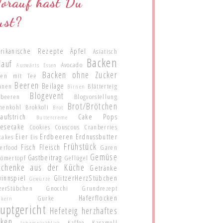
orauf hast Du
ust?
rikanische Rezepte
Äpfel
Asiatisch
Backen
lauf
Avocado
Auswärts Essen
Backen ohne Zucker
ken mit Tee
Beeren
Beilage
anen
Blätterteig
Birnen
Blogevent
ubeeren
Blogvorstellung
Brot/Brötchen
menkohl
Brokkoli
Brot
aufstrich
Cake Pops
Buttercreme
esecake
Cookies
Couscous
Cranberries
Eier
Erdbeeren
Erdnussbutter
cakes
Eis
Frühstück
Fisch
Fleisch
gerfood
Garen
Gemüse
Gastbeitrag
Römertopf
Geflügel
schenke aus der Küche
Getränke
innspiel
GlitzerHerzStübchen
Gewürze
zerStübchen
Gnocchi
Grundrezept
Haferflocken
Gurke
nkern
uptgericht
Hefeteig
herzhaftes
cken
Kaffee
Karamell
Jahresrückblick