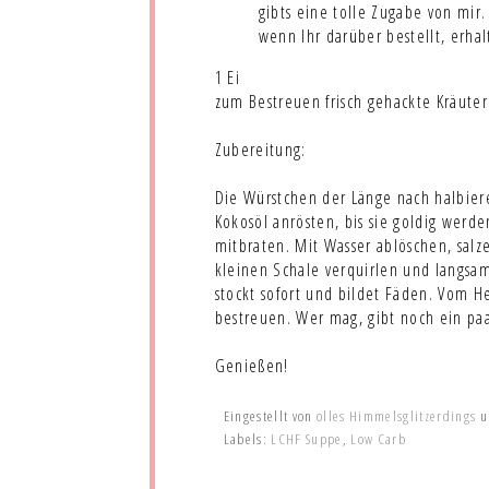
gibts eine tolle Zugabe von mir
wenn Ihr darüber bestellt, erhal
1 Ei
zum Bestreuen frisch gehackte Kräuter
Zubereitung:
Die Würstchen der Länge nach halbier
Kokosöl anrösten, bis sie goldig wer
mitbraten. Mit Wasser ablöschen, salze
kleinen Schale verquirlen und langsam
stockt sofort und bildet Fäden. Vom 
bestreuen. Wer mag, gibt noch ein paa
Genießen!
Eingestellt von
olles Himmelsglitzerdings
Labels:
LCHF Suppe
,
Low Carb