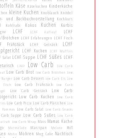
toffeln
Käse
Kinderküche
Käsekuchen
kleine Kuchen
schen
Knoblauch
Knödel
h- und Backbuchvorstellung
Kochkurs
Kuchen
l
Kokos
Kürbis
Kohlrabi
LCHF
LCHF
agne
LCHF Auflauf
t/Brötchen
LCHF Erfahrungen
LCHF Fisch
LCHF
F Frühstück
LCHF Getränk
ptgericht
LCHF Kuchen
LCHF Muffins
LCHF Süßes
LCHF Suppe
LCHF
 Salat
Low Carb
etarisch
Likör
Low Carb
Low Carb Brot
auf
low Carb Brötchen
Low
Low Carb Dessert
 Burger
low Carb Eis
Low
Low Carb Frühstück
b Fisch
Low Carb
Low Carb
Low Carb Getränk
ügel
ptgericht
Low Carb Kuchen
Low Carb
Low Carb Pizza
Low Carb Plätzchen
fins
Low
Low Carb Salat
b Pommes
Low Carb Snacks
Low Carb Süßes
 Carb Suppe
Low Carb
Mamas Küche
Mais
tarisch
Low Carb Wrap
mit
go
Marzipan
Marmelade
Melone
sen
Möhren
Nachtisch
Mug Cake
Mohn