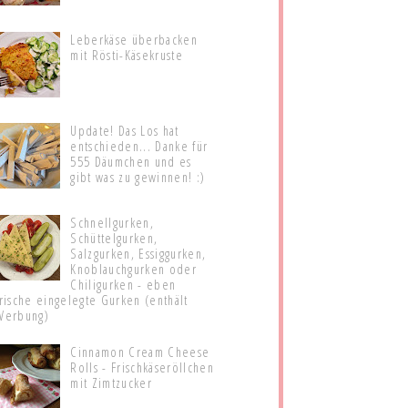
Leberkäse überbacken
mit Rösti-Käsekruste
Update! Das Los hat
entschieden... Danke für
555 Däumchen und es
gibt was zu gewinnen! :)
Schnellgurken,
Schüttelgurken,
Salzgurken, Essiggurken,
Knoblauchgurken oder
Chiligurken - eben
frische eingelegte Gurken (enthält
Werbung)
Cinnamon Cream Cheese
Rolls - Frischkäseröllchen
mit Zimtzucker