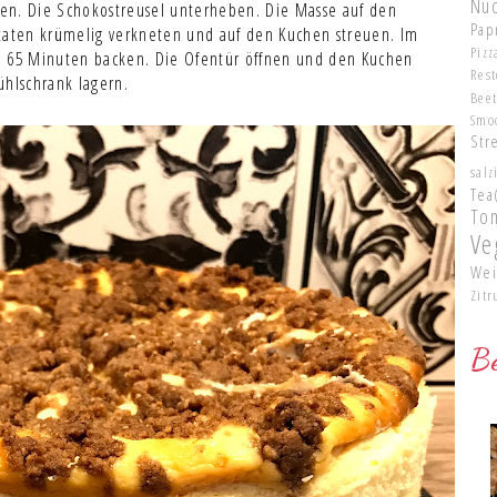
Nu
en. Die Schokostreusel unterheben. Die Masse auf den
Pap
utaten krümelig verkneten und auf den Kuchen streuen. Im
Pizz
a 65 Minuten backen. Die Ofentür öffnen und den Kuchen
Res
ühlschrank lagern.
Bee
Smo
Str
salz
Tea
To
Ve
Wei
Zitr
Be