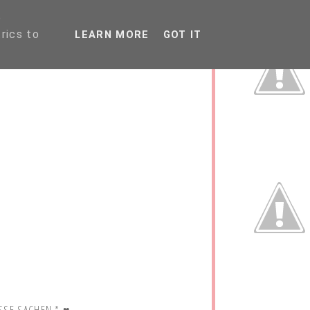
P
rics to
LEARN MORE
GOT IT