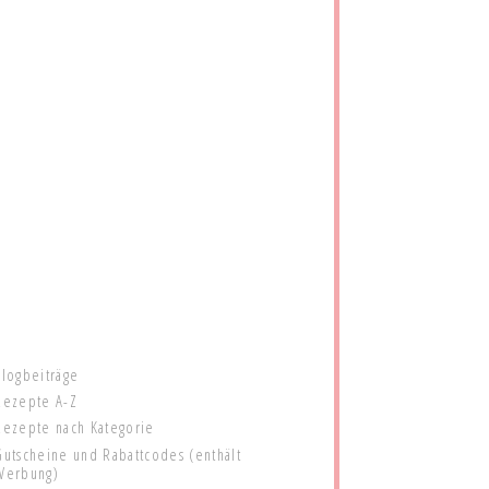
Blogbeiträge
Rezepte A-Z
Rezepte nach Kategorie
Gutscheine und Rabattcodes (enthält
Werbung)