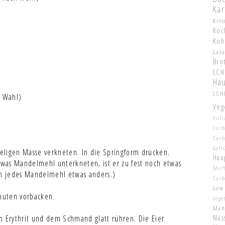
Kar
Kir
Koc
Koh
Las
Bro
LCH
Hau
LCHF
h Wahl)
Veg
Aufl
Carb
Car
Gefl
öseligen Masse verkneten. In die Springform drücken.
Hau
etwas Mandelmehl unterkneten, ist er zu fest noch etwas
Muf
ch jedes Mandelmehl etwas anders.)
Car
Low
nuten vorbacken.
vege
Man
Nüs
m Erythrit und dem Schmand glatt rühren. Die Eier