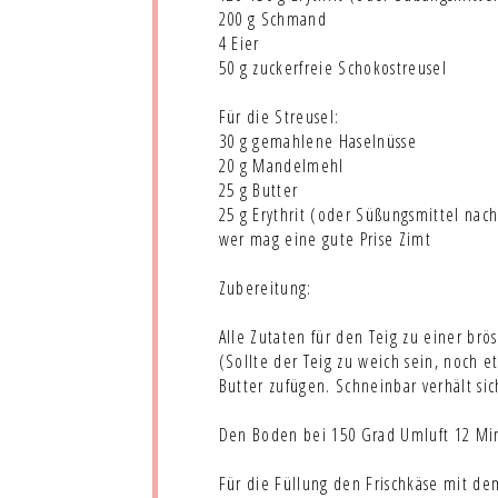
200 g Schmand
4 Eier
50 g zuckerfreie Schokostreusel
Für die Streusel:
30 g gemahlene Haselnüsse
20 g Mandelmehl
25 g Butter
25 g Erythrit (oder Süßungsmittel nac
wer mag eine gute Prise Zimt
Zubereitung:
Alle Zutaten für den Teig zu einer br
(Sollte der Teig zu weich sein, noch 
Butter zufügen. Schneinbar verhält si
Den Boden bei 150 Grad Umluft 12 Mi
Für die Füllung den Frischkäse mit de