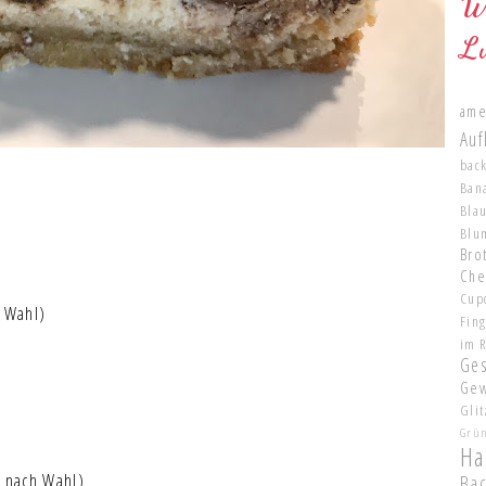
W
L
ame
Auf
bac
Ban
Bla
Blu
Brot
Che
Cup
h Wahl)
Fin
im 
Ge
Gew
Glit
Grü
Ha
l nach Wahl)
Ba