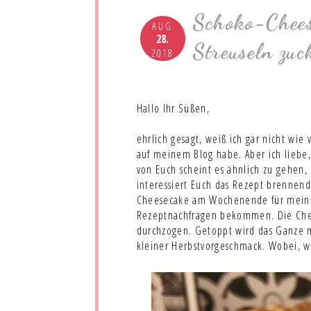
Schoko-Chees
AUG
28.
Streuseln zuc
2018
Hallo Ihr Süßen,
ehrlich gesagt, weiß ich gar nicht wie
auf meinem Blog habe. Aber ich liebe,
von Euch scheint es ähnlich zu gehen
interessiert Euch das Rezept brennend
Cheesecake am Wochenende für meine
Rezeptnachfragen bekommen. Die Chee
durchzogen. Getoppt wird das Ganze m
kleiner Herbstvorgeschmack. Wobei, we