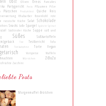
deln
Obst
Oreos
Oliven
Pancakes
rika
Partygericht
Pflaumen
Pilze
Pesto
Plätzchen
Quiche
Reis
a
Produkttest
teverwertung
Rhabarber
Rosenkohl
rote
Schokolade
Salat
te
russische Küche
Snacks
Spargel
othies
Soße
Spätzle
Spinat
eusel
Suppe
Südtiroler Küche
süß und
Süßes
Süßkartoffeln
ig
(m)gebäck
Testbericht
Tofu
Tee
maten
Torte
Vegan
Tonkabohne
getarisch
Vorspeise
Waffeln
ZiBuZu
hnachten
Würstchen
usfrüchte
Zucchini
liebte Posts
Morgenmuffel-Brötchen