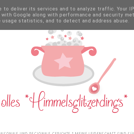
to deliver its services and to analyze traffic. Your I
 with Google along with performance and security met
e usage statistics, and to detect and address abuse.