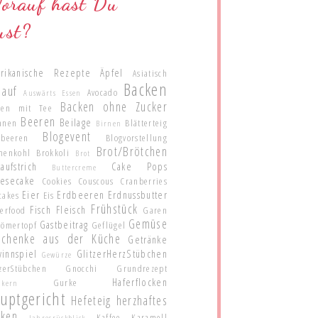
orauf hast Du
ust?
rikanische Rezepte
Äpfel
Asiatisch
Backen
lauf
Avocado
Auswärts Essen
Backen ohne Zucker
ken mit Tee
Beeren
Beilage
anen
Blätterteig
Birnen
Blogevent
ubeeren
Blogvorstellung
Brot/Brötchen
menkohl
Brokkoli
Brot
aufstrich
Cake Pops
Buttercreme
esecake
Cookies
Couscous
Cranberries
Eier
Erdbeeren
Erdnussbutter
cakes
Eis
Frühstück
Fisch
Fleisch
gerfood
Garen
Gemüse
Gastbeitrag
Römertopf
Geflügel
schenke aus der Küche
Getränke
innspiel
GlitzerHerzStübchen
Gewürze
zerStübchen
Gnocchi
Grundrezept
Haferflocken
Gurke
nkern
uptgericht
Hefeteig
herzhaftes
cken
Kaffee
Karamell
Jahresrückblick